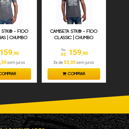
 STK® - F100
CAMISETA STK® - F100
AS | CHUMBO
CLASSIC | CHUMBO
159
159
Por
,90
,90
R$
,30
53,30
sem juros
3x de
sem juros
OMPRAR
COMPRAR