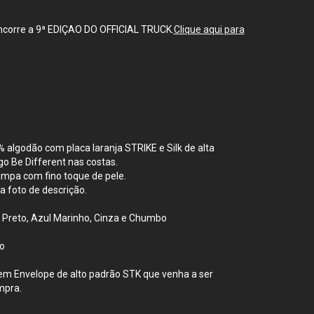
corre a 9ª EDIÇAO DO OFFICIAL TRUCK.
Clique aqui para
 algodão com placa laranja STRIKE e Silk de alta
o Be Different nas costas.
ampa com fino toque de pele.
a foto de descrição.
reto, Azul Marinho, Cinza e Chumbo
o
em Envelope de alto padrão STK que venha a ser
mpra.