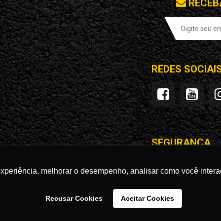
RECEB
REDES SOCIAI
SEGURANÇA
experiência, melhorar o desempenho, analisar como você intera
Recusar Cookies
Aceitar Cookies
STORE LTDA | CNPJ: 28.596.363/0001-50 | Avenida Ricardo Brandão, nº 2177 | 