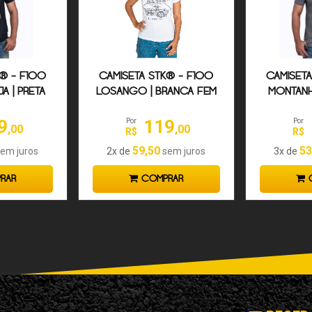
K® - F100
CAMISETA STK® - F100
CAMISETA
A | PRETA
LOSANGO | BRANCA FEM
MONTANH
C
9
119
Por
Por
,00
,00
R$
R$
59,50
53
em juros
2x de
sem juros
3x de
RAR
COMPRAR
C