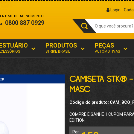
Login
Cada
ENTRAL DE ATENDIMENTO
0800 887 0929
ESTUÁRIO
PRODUTOS
PEÇAS
ACESSÓRIOS
STRIKE BRASIL
AUTOMOTIVAS
CAMISETA STK® -
CK
MASC
Código do produto: CAM_BCO
COMPRE E GANHE 1 CUPOM PARA 
EDITION
Por