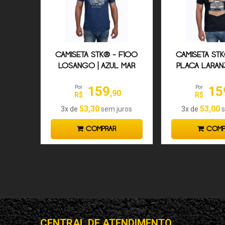
CAMISETA STK® - F100
CAMISETA ST
LOSANGO | AZUL MAR
PLACA LARANJ
MAS
159
15
Por
Por
,90
R$
R$
53,30
53,00
3x de
sem juros
3x de
s
COMPRAR
COMP
CENTRAL DE ATENDIMENTO