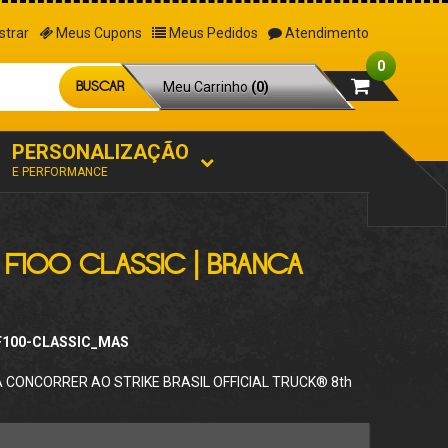
strar
Meus Cupons
Meus Pedidos
Atendimento
0
BUSCAR
Meu Carrinho
(0)
PERSONALIZAÇÃO
E PERFORMANCE
 F100 CLASSIC | BRANCA
_F100-CLASSIC_MAS
CONCORRER AO STRIKE BRASIL OFFICIAL TRUCK® 8th