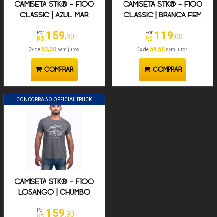
CAMISETA STK® - F100
CAMISETA STK® - F100
CLASSIC | AZUL MAR
CLASSIC | BRANCA FEM
159
119
Por
Por
,90
,00
R$
R$
53,30
59,50
3x de
sem juros
2x de
sem juros
COMPRAR
COMPRAR
CONCORRA AO OFFICIAL TRUCK
CAMISETA STK® - F100
LOSANGO | CHUMBO
159
Por
,90
R$