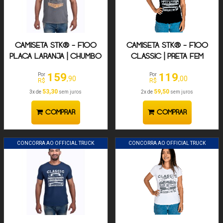
CAMISETA STK® - F100
CAMISETA STK® - F100
PLACA LARANJA | CHUMBO
CLASSIC | PRETA FEM
159
119
Por
Por
,90
,00
R$
R$
53,30
59,50
3x de
sem juros
2x de
sem juros
COMPRAR
COMPRAR
CONCORRA AO OFFICIAL TRUCK
CONCORRA AO OFFICIAL TRUCK