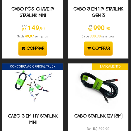
CABO PÓS-CHAVE P/
CABO 3 EM 1 P/ STARLINK
STARLINK MINI
GEN 3
149
990
Por
Por
,90
,90
R$
R$
49,97
330,30
3x de
sem juros
3x de
sem juros
COMPRAR
COMPRAR
CONCORRA AO OFFICIAL TRUCK
LANÇAMENTO
CABO 3 EM 1 P/ STARLINK
CABO STARLINK 12V (5M)
MINI
De:
R$ 299.90