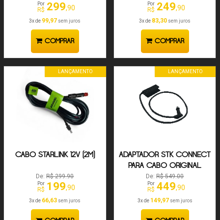
299
249
Por
Por
,90
,90
R$
R$
99,97
83,30
3x de
sem juros
3x de
sem juros
COMPRAR
COMPRAR
LANÇAMENTO
LANÇAMENTO
CABO STARLINK 12V (2M)
ADAPTADOR STK CONNECT
PARA CABO ORIGINAL
STARLINK COM SAÍDA
De:
R$ 299.90
De:
R$ 549.00
199
449
Por
Por
EXTRA LAN RJ45
,90
,90
R$
R$
66,63
149,97
3x de
sem juros
3x de
sem juros