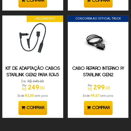
COMPRAR
COMPRAR
LANÇAMENTO
CONCORRA AO OFFICIAL TRUCK
KIT DE ADAPTAÇÃO CABOS
CABO REPARO INTERNO P/
STARLINK GEN2 PARA RJ45
STARLINK GEN2
(1 UN. POSTE PARA RJ45
De:
R$ 349.00
249
299
Por
Por
IP67 + 1 UN.
,00
,00
R$
R$
RJ45>ROTEADOR G2)
83,00
99,67
3x de
sem juros
3x de
sem juros
COMPRAR
COMPRAR