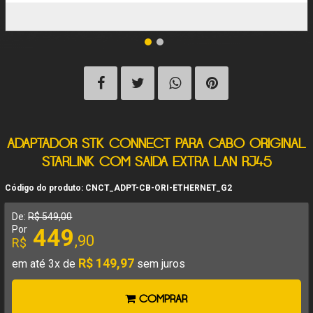
ADAPTADOR STK CONNECT PARA CABO ORIGINAL
STARLINK COM SAÍDA EXTRA LAN RJ45
Código do produto: CNCT_ADPT-CB-ORI-ETHERNET_G2
De:
R$ 549,00
Por
449
,90
R$
R$ 149,97
em até 3x de
sem juros
COMPRAR