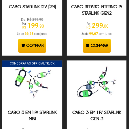
CABO STARLINK 12V (2M)
CABO REPARO INTERNO P/
STARLINK GEN2
De:
R$ 299.90
199
299
Por
Por
,90
,00
R$
R$
66,63
99,67
3x de
sem juros
3x de
sem juros
COMPRAR
COMPRAR
CONCORRA AO OFFICIAL TRUCK
CABO 3 EM 1 P/ STARLINK
CABO 3 EM 1 P/ STARLINK
MINI
GEN 3