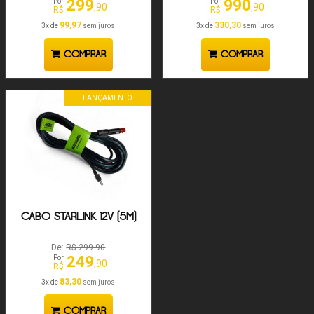
299
990
Por
Por
,90
,90
R$
R$
99,97
330,30
3x de
sem juros
3x de
sem juros
COMPRAR
COMPRAR
LANÇAMENTO
CABO STARLINK 12V (5M)
De:
R$ 299.90
249
Por
,90
R$
83,30
3x de
sem juros
COMPRAR