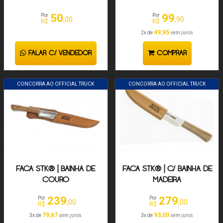
50
99
Por
Por
,00
,90
R$
R$
49,95
2x de
sem juros
FALAR C/ VENDEDOR
COMPRAR
CONCORRA AO OFFICIAL TRUCK
CONCORRA AO OFFICIAL TRUCK
FACA STK® | BAINHA DE
FACA STK® | C/ BAINHA DE
COURO
MADEIRA
239
279
Por
Por
,00
,00
R$
R$
79,67
93,00
3x de
sem juros
3x de
sem juros