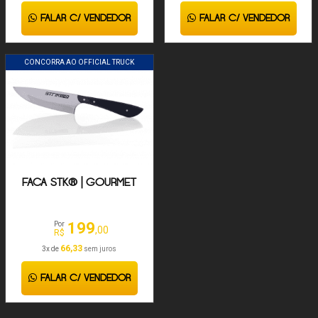
FALAR C/ VENDEDOR
FALAR C/ VENDEDOR
CONCORRA AO OFFICIAL TRUCK
FACA STK® | GOURMET
199
Por
,00
R$
66,33
3x de
sem juros
FALAR C/ VENDEDOR