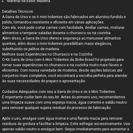
Material da Base: Madeira
Detalhes Técnicos:
A Garra de Urso e os 6 mini tridentes são fabricados em alumínio fundido e
polido, tornando-a resistente e eficiente em várias aplicações.
Com ela, você pode cortar carnes com facilidade, desfiar carnes, misturar
alimentos e temperar saladas durante o churrasco ou na cozinha.
Além disso, a Garra de Urso oferece segurança ao manusear alimentos
quentes, além disso o mini tridentes possibilitam maior elegância,
substituindo os palitos de madeira.
Melhore suas Experiências no Churrasco e na Cozinha:
O Kit Garra de Urso com 6 Mini Tridentes da Strike Brasil foi projetado para
tornar suas experiências no churrasco e na cozinha muito mais fáceis e
eficientes. Com nossa variedade de modelos, desde opções básicas até
conjuntos mais completos, você encontrará a escolha perfeita para atender
às suas necessidades de preparo e apresentação.
Cuidados Adequados com seu a Garra de Urso e os 6 Mini Tridentes:
É importante cuidar bem do seu kit. Antes do primeiro uso, recomendamos
uma limpeza suave com uma esponja macia, água corrente e sabão neutro
para remover qualquer sujeira residual do processo de fabricação.
Após o uso, enxágue com água morna e uma flanela macia para remover
resíduos de gordura e facilitar a limpeza. Evite esfregar excessivamente. Use
apenas sabão neutro e enxágue bem. Seque imediatamente para aumentar a