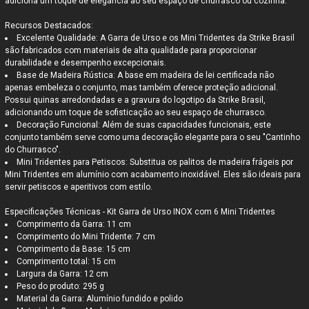
adiciona um toque de elegância ao seu espaço de churrasco ou cozinha.
Recursos Destacados:
Excelente Qualidade
: A Garra de Urso e os Mini Tridentes da Strike Brasil
são fabricados com materiais de alta qualidade para proporcionar
durabilidade e desempenho excepcionais.
Base de Madeira Rústica
: A base em madeira de lei certificada não
apenas embeleza o conjunto, mas também oferece proteção adicional.
Possui quinas arredondadas e a gravura do logotipo da Strike Brasil,
adicionando um toque de sofisticação ao seu espaço de churrasco.
Decoração Funcional
: Além de suas capacidades funcionais, este
conjunto também serve como uma decoração elegante para o seu "Cantinho
do Churrasco".
Mini Tridentes para Petiscos
: Substitua os palitos de madeira frágeis por
Mini Tridentes em alumínio com acabamento inoxidável. Eles são ideais para
servir petiscos e aperitivos com estilo.
Especificações Técnicas - Kit Garra de Urso INOX com 6 Mini Tridentes
Comprimento da Garra: 11 cm
Comprimento do Mini Tridente: 7 cm
Comprimento da Base: 15 cm
Comprimento total: 15 cm
Largura da Garra: 12 cm
Peso do produto: 295 g
Material da Garra: Alumínio fundido e polido