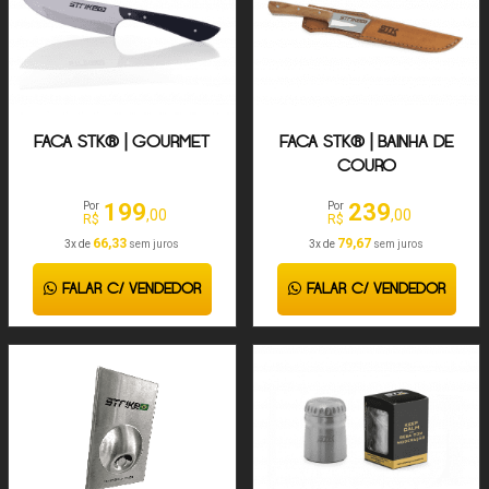
FACA STK® | GOURMET
FACA STK® | BAINHA DE
COURO
199
239
Por
Por
,00
,00
R$
R$
66,33
79,67
3x de
sem juros
3x de
sem juros
FALAR C/ VENDEDOR
FALAR C/ VENDEDOR