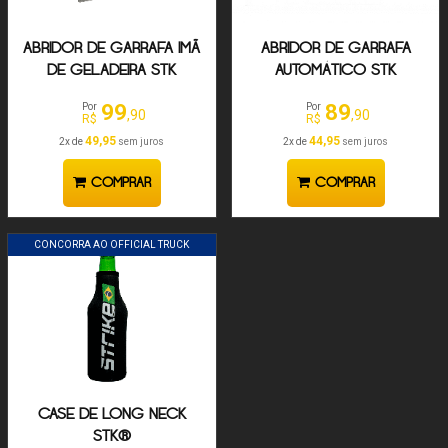
ABRIDOR DE GARRAFA IMÃ
ABRIDOR DE GARRAFA
DE GELADEIRA STK
AUTOMÁTICO STK
99
89
Por
Por
,90
,90
R$
R$
49,95
44,95
2x de
sem juros
2x de
sem juros
COMPRAR
COMPRAR
CONCORRA AO OFFICIAL TRUCK
CASE DE LONG NECK
STK®