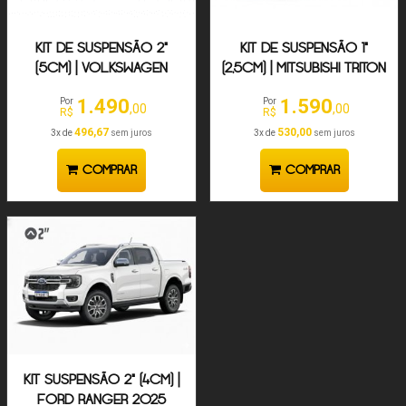
KIT DE SUSPENSÃO 2"
KIT DE SUSPENSÃO 1"
(5CM) | VOLKSWAGEN
(2,5CM) | MITSUBISHI TRITON
AMAROK 2.0 2010-2024
2016-2023
1.490
1.590
Por
Por
,00
,00
R$
R$
496,67
530,00
3x de
sem juros
3x de
sem juros
COMPRAR
COMPRAR
KIT SUSPENSÃO 2" (4CM) |
FORD RANGER 2025