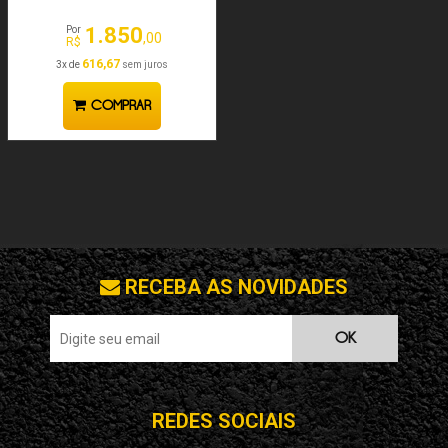
1.850
Por
,00
R$
616,67
3x de
sem juros
COMPRAR
RECEBA AS NOVIDADES
OK
REDES SOCIAIS