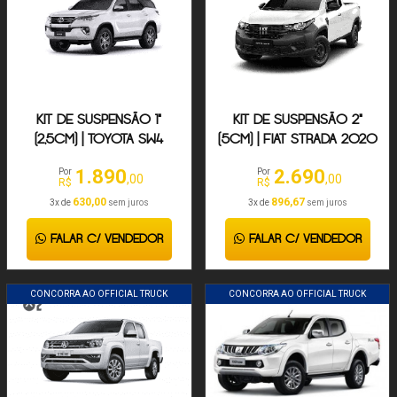
KIT DE SUSPENSÃO 1"
KIT DE SUSPENSÃO 2"
(2,5CM) | TOYOTA SW4
(5CM) | FIAT STRADA 2020
2005-24
- 2024
1.890
2.690
Por
Por
,00
,00
R$
R$
630,00
896,67
3x de
sem juros
3x de
sem juros
FALAR C/ VENDEDOR
FALAR C/ VENDEDOR
CONCORRA AO OFFICIAL TRUCK
CONCORRA AO OFFICIAL TRUCK