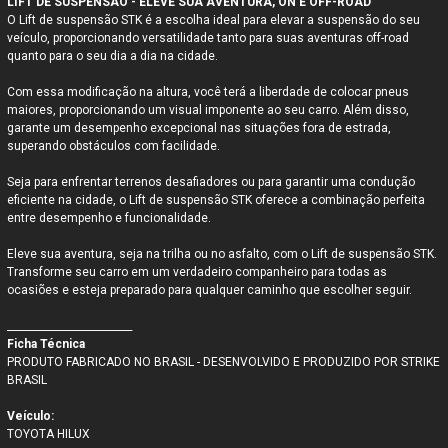
LIFT DE SUSPENSÃO - ELEVE SUA AVENTURA, ON E OFF-ROAD
O Lift de suspensão STK é a escolha ideal para elevar a suspensão do seu
veículo, proporcionando versatilidade tanto para suas aventuras off-road
quanto para o seu dia a dia na cidade.
Com essa modificação na altura, você terá a liberdade de colocar pneus
maiores, proporcionando um visual imponente ao seu carro. Além disso,
garante um desempenho excepcional nas situações fora de estrada,
superando obstáculos com facilidade.
Seja para enfrentar terrenos desafiadores ou para garantir uma condução
eficiente na cidade, o Lift de suspensão STK oferece a combinação perfeita
entre desempenho e funcionalidade.
Eleve sua aventura, seja na trilha ou no asfalto, com o Lift de suspensão STK.
Transforme seu carro em um verdadeiro companheiro para todas as
ocasiões e esteja preparado para qualquer caminho que escolher seguir.
_________________________
Ficha Técnica
PRODUTO FABRICADO NO BRASIL - DESENVOLVIDO E PRODUZIDO POR STRIKE
BRASIL
Veículo:
TOYOTA HILUX