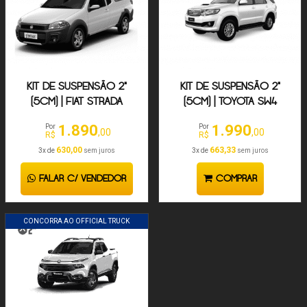
KIT DE SUSPENSÃO 2"
KIT DE SUSPENSÃO 2"
(5CM) | FIAT STRADA
(5CM) | TOYOTA SW4
2008-19
2005-2024
1.890
1.990
Por
Por
,00
,00
R$
R$
630,00
663,33
3x de
sem juros
3x de
sem juros
FALAR C/ VENDEDOR
COMPRAR
CONCORRA AO OFFICIAL TRUCK