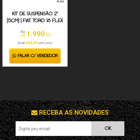
KIT DE SUSPENSÃO 2"
(5CM) | FIAT TORO 1.8 FLEX
2016-2024
1.990
Por
,00
R$
663,33
3x de
sem juros
FALAR C/ VENDEDOR
RECEBA AS NOVIDADES
OK