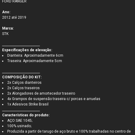
FORD RANGER
Ano:
2012 até 2019
Marca:
STK
_________________________
Especificações de elevação:
Dianteira: Aproximadamente 6cm
Traseira: Aproximadamente 5cm
_________________________
COMPOSIÇÃO DO KIT:
2x Calços dianteiros
2x Calços traseiros
2x Alongadores de amortecedor traseiro
4x Grampos de suspensão traseira c/ porcas e arruelas
1x Adesivos Strike Brasil
_________________________
Características do produto:
AÇO SAE 1045;
100% usinado;
Produzida a partir de tarugo de aço bruto e 100% trabalhadas no centro de