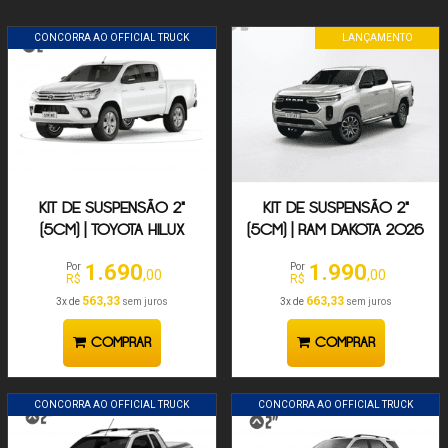
CONCORRA AO OFFICIAL TRUCK
LANÇAMENTO
KIT DE SUSPENSÃO 2"
KIT DE SUSPENSÃO 2"
(5CM) | TOYOTA HILUX
(5CM) | RAM DAKOTA 2026
2005-2024
1.690
1.990
Por
Por
,00
,00
R$
R$
563,33
663,33
3x de
sem juros
3x de
sem juros
COMPRAR
COMPRAR
CONCORRA AO OFFICIAL TRUCK
CONCORRA AO OFFICIAL TRUCK