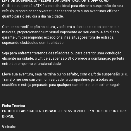
LIFT DE SUSPENSÃO - ELEVE SUA AVENTURA, ON E OFF-ROAD
O Lift de suspensão STK é a escolha ideal para elevar a suspensão do seu
veículo, proporcionando versatilidade tanto para suas aventuras off-road
quanto para o seu dia a dia na cidade.
Com essa modificação na altura, você terá a liberdade de colocar pneus
maiores, proporcionando um visual imponente ao seu carro. Além disso,
garante um desempenho excepcional nas situações fora de estrada,
superando obstáculos com facilidade.
Seja para enfrentar terrenos desafiadores ou para garantir uma condução
eficiente na cidade, o Lift de suspensão STK oferece a combinação perfeita
entre desempenho e funcionalidade.
Eleve sua aventura, seja na trilha ou no asfalto, com o Lift de suspensão STK.
Transforme seu carro em um verdadeiro companheiro para todas as
ocasiões e esteja preparado para qualquer caminho que escolher seguir.
_________________________
Ficha Técnica
PRODUTO FABRICADO NO BRASIL - DESENVOLVIDO E PRODUZIDO POR STRIKE
BRASIL
Veículo: