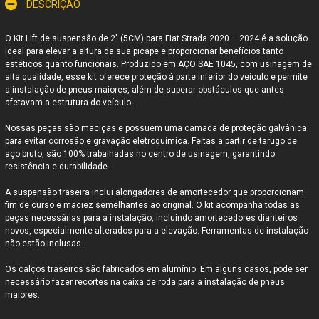
DESCRIÇÃO
O Kit Lift de suspensão de 2" (5CM) para
Fiat Strada 2020 – 2024
é a solução
ideal para elevar a altura da sua picape e proporcionar benefícios tanto
estéticos quanto funcionais. Produzido em AÇO SAE 1045, com usinagem de
alta qualidade, esse kit oferece proteção à parte inferior do veículo e permite
a instalação de pneus maiores, além de superar obstáculos que antes
afetavam a estrutura do veículo.
Nossas peças são maciças e possuem uma camada de proteção galvânica
para evitar corrosão e gravação eletroquímica. Feitas a partir de tarugo de
aço bruto, são 100% trabalhadas no centro de usinagem, garantindo
resistência e durabilidade.
A suspensão traseira inclui alongadores de amortecedor que proporcionam
fim de curso e maciez semelhantes ao original. O kit acompanha todas as
peças necessárias para a instalação, incluindo amortecedores dianteiros
novos, especialmente alterados para a elevação. Ferramentas de instalação
não estão inclusas.
Os calços traseiros são fabricados em alumínio. Em alguns casos, pode ser
necessário fazer recortes na caixa de roda para a instalação de pneus
maiores.