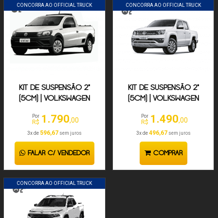
CONCORRA AO OFFICIAL TRUCK
CONCORRA AO OFFICIAL TRUCK
KIT DE SUSPENSÃO 2"
KIT DE SUSPENSÃO 2"
(5CM) | VOLKSWAGEN
(5CM) | VOLKSWAGEN
SAVEIRO 2008-2024
AMAROK 2.0 2010-2024
1.790
1.490
Por
Por
,00
,00
R$
R$
596,67
496,67
3x de
sem juros
3x de
sem juros
FALAR C/ VENDEDOR
COMPRAR
CONCORRA AO OFFICIAL TRUCK