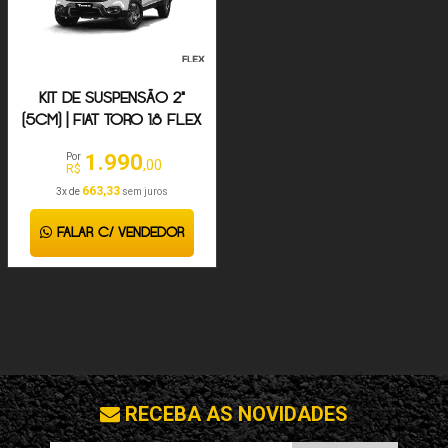
KIT DE SUSPENSÃO 2"
(5CM) | FIAT TORO 1.8 FLEX
2016-2024
1.990
Por
,00
R$
663,33
3x de
sem juros
FALAR C/ VENDEDOR
RECEBA AS NOVIDADES