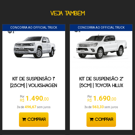
VEJA TAMBÉM
CONCORRA AO OFFICIAL TRUCK
CONCORRA AO OFFICIAL TRUCK
KIT DE SUSPENSÃO 1"
KIT DE SUSPENSÃO 2"
(2,5CM) | VOLKSWAGEN
(5CM) | TOYOTA HILUX
AMAROK 2010-24
2005-2024
1.490
1.690
Por
Por
,00
,00
R$
R$
496,67
563,33
3x de
sem juros
3x de
sem juros
COMPRAR
COMPRAR