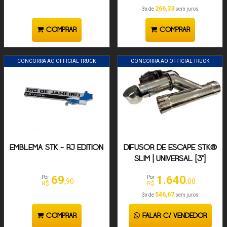
266,33
3x de
sem juros
COMPRAR
COMPRAR
CONCORRA AO OFFICIAL TRUCK
CONCORRA AO OFFICIAL TRUCK
EMBLEMA STK - RJ EDITION
DIFUSOR DE ESCAPE STK®
SLIM | UNIVERSAL [3"]
69
1.640
Por
Por
,90
,00
R$
R$
546,67
3x de
sem juros
COMPRAR
FALAR C/ VENDEDOR