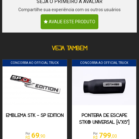
SEJA O PRIMEIRO A AVALIAR
Compartilhe sua experiência com os outros usuários
AVALIE ESTE PRODUTO
VEJA TAMBÉM
CONCORRA AO OFFICIAL TRUCK
CONCORRA AO OFFICIAL TRUCK
EMBLEMA STK - SP EDITION
PONTEIRA DE ESCAPE
STK® UNIVERSAL [4"X5"]
69
799
Por
Por
,90
,00
R$
R$