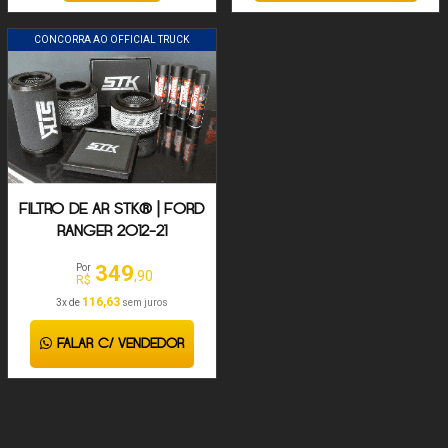
CONCORRA AO OFFICIAL TRUCK
FILTRO DE AR STK® | FORD
RANGER 2012-21
349
Por
,90
R$
116,63
3x de
sem juros
FALAR C/ VENDEDOR