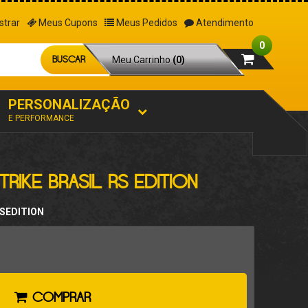
strar
Meus Cupons
Meus Pedidos
Atendimento
0
BUSCAR
Meu Carrinho
(0)
PERSONALIZAÇÃO
E PERFORMANCE
RIKE BRASIL RS EDITION
RSEDITION
COMPRAR