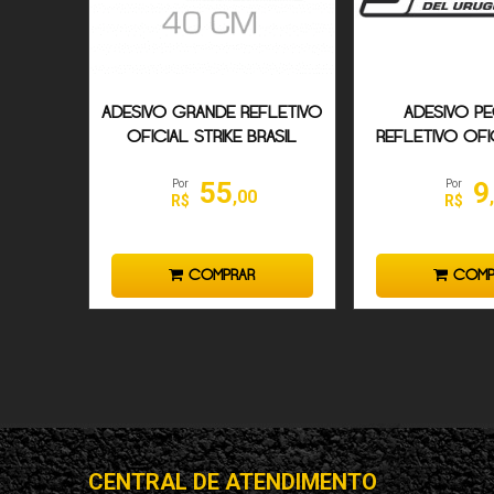
ADESIVO GRANDE REFLETIVO
ADESIVO P
OFICIAL STRIKE BRASIL
REFLETIVO OFIC
BRASIL UR
55
9
Por
Por
,00
R$
R$
COMPRAR
COMP
CENTRAL DE ATENDIMENTO