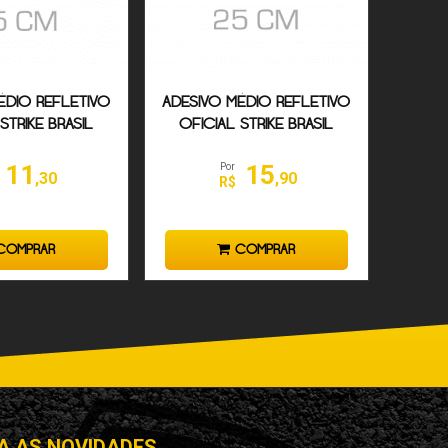
ÉDIO REFLETIVO
ADESIVO MÉDIO REFLETIVO
STRIKE BRASIL
OFICIAL STRIKE BRASIL
OLÍVIA
11
15
Por
,30
,90
R$
OMPRAR
COMPRAR
A AS NOVIDADES