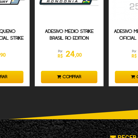
EQUENO
ADESIVO MÉDIO STRIKE
ADESIVO M
IAL STRIKE
BRASIL RO EDITION
OFICIAL 
UGUAY
B
24
Por
Por
,90
,00
R$
R$
RAR
COMPRAR
C
RECEB