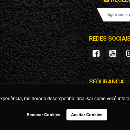
REDES SOCIAI
SEGURANÇA
experiência, melhorar o desempenho, analisar como você intera
Recusar Cookies
Aceitar Cookies
STORE LTDA | CNPJ: 28.596.363/0001-50 | Avenida Ricardo Brandão, nº 2177 | 