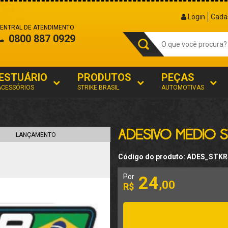
Login
Cada
ENTRAL DE ATENDIMENTO
0800 887 0929
ESTUÁRIO
PRODUTOS
PEÇAS
ACESSÓRIOS
STRIKE BRASIL
AUTOMOTIVAS
ADESIVO MÉDIO ST
LANÇAMENTO
Código do produto: ADES_STK
Por
24
,00
R$