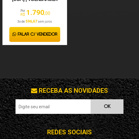
SAVEIRO 2008-2024
1.790
Por
,00
R$
596,67
3x de
sem juros
FALAR C/ VENDEDOR
RECEBA AS NOVIDADES
OK
REDES SOCIAIS